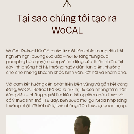
Tại sao chúng tôi tạo ra
WoCAL
WoCAL Retreat Kê Gà ra đời từ một tầm nhìn mang đến trải
nghiệm nghỉ dưỡng độc đáo – nơi sự sang trọng của
glamping hòa quyện cùng vẻ tĩnh lặng của thiên nhiên. Tại
đây, nhịp sống hối hả thường ngày dần tan biến, nhường
chỗ cho những khoảnh khắc bình yên, kết nối và khám phá.
Với cam kết hướng đến phát triển bền vững và gắn kết cộng
đồng, WoCAL Retreat Kê Gà là nơi hội tụ của những tâm hồn
đồng điệu – những người tìm kiếm trải nghiệm chân thực và
có ý thức sinh thái. Tại đây, bạn được mời gọi rời xa nhịp sống
thường nhật, để kết nối lại với những điều thực sự quan trọng.