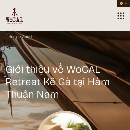
Home
> About
Giới thiệu về WoCAL
Retreat Kê Gà tại Hàm
Thuận Nam