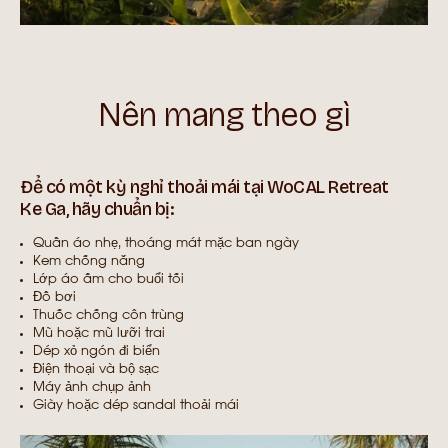
Nên mang theo gì
Để có một kỳ nghỉ thoải mái tại WoCAL Retreat
Ke Ga, hãy chuẩn bị:
Quần áo nhẹ, thoáng mát mặc ban ngày
Kem chống nắng
Lớp áo ấm cho buổi tối
Đồ bơi
Thuốc chống côn trùng
Mũ hoặc mũ lưỡi trai
Dép xỏ ngón đi biển
Điện thoại và bộ sạc
Máy ảnh chụp ảnh
Giày hoặc dép sandal thoải mái