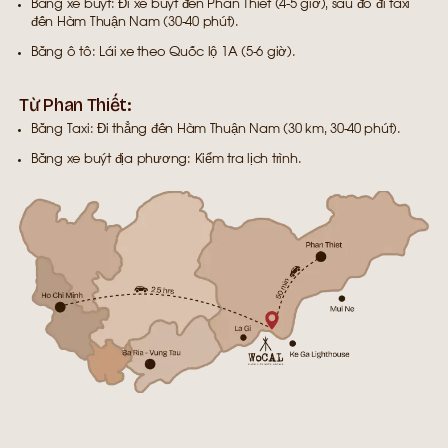
Bằng xe buýt: Đi xe buýt đến Phan Thiết (4-5 giờ), sau đó đi taxi
đến Hàm Thuận Nam (30-40 phút).
Bằng ô tô: Lái xe theo Quốc lộ 1A (5-6 giờ).
Từ Phan Thiết:
Bằng Taxi: Đi thẳng đến Hàm Thuận Nam (30 km, 30-40 phút).
Bằng xe buýt địa phương: Kiểm tra lịch trình.