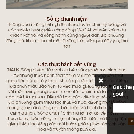
Sống chánh niệm
Thông qua những trải nghiệm được tuyển chọn kỹ lưỡng và
các sự kiện hướng đến cộng đồng, WoCAL khuyến khích du
khách kết nối và đồng hành cùng người dân địa phương,
đồng thời khám phá lại một lối sống bền vững và đầy ý nghĩa
hơn.
Các thực hành bền vững
Triết lý “Sống chậm” tôn vinh sự bền vững dưới mọi hình thức
– từ những thực hành thân thiện với môi trường đến thói
quen tiêu dùng có ý thức. Khi sống chậm lại, ta đưa ra những
Get the prices emailed to
lựa chọn thấu đáo hơn: từ việc mua gì, tương tác thế nào
với môi trường xung quanh, cho đến di sản mà ta để lại cho
you!
các thế hệ mai sau. Điều đó bao gồm việc ủng hộ cộng đồng
địa phương, giảm thiểu rác thải, và nuôi dưỡng một lối sống
mang lại sự cân bằng cho bản thân và hành tinh. Trong bối
cảnh du lịch, “Sống chậm” chính là lời mời gọi về một hình
thức du lịch bền vững – chọn những điểm đến và trải nghiệm
SEND ME THE PRICES
giảm thiểu tác động đến môi trường, đồng thời tôn vinh văn
No spam ever, promise!
hóa và truyền thống bản địa.