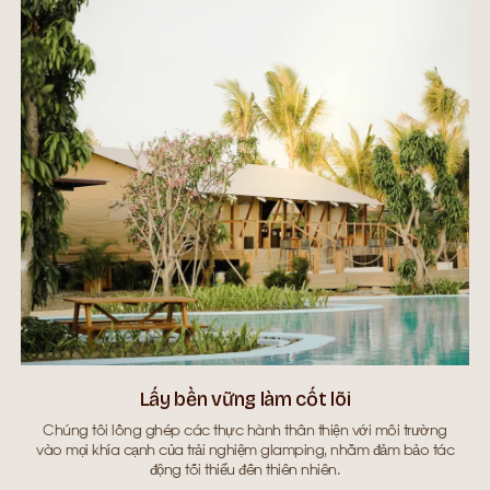
Lấy bền vững làm cốt lõi
Chúng tôi lồng ghép các thực hành thân thiện với môi trường
ng
vào mọi khía cạnh của trải nghiệm glamping, nhằm đảm bảo tác
c
động tối thiểu đến thiên nhiên.