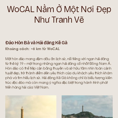
WoCAL Nằm Ở Một Nơi Đẹp
Như Tranh Vẽ
Đảo Hòn Bà và Hải đăng Kê Gà
Khoảng cách: ~6 km từ WoCAL
Một hòn đảo mang đậm dấu ấn lịch sử, nổi tiếng với ngọn hải đăng
từ thế kỷ 19 – một trong những ngọn hải đăng cổ nhất Đông Nam Á.
Hòn đảo có thể tiếp cận bằng thuyền và sở hữu tầm nhìn toàn cảnh
tuyệt đẹp, trở thành điểm đến yêu thích của du khách yêu thích khám
phá và tìm hiểu lịch sử. Hải đăng Kê Gà không chỉ là biểu tượng kiến
trúc độc đáo mà còn mang ý nghĩa đặc biệt trong hành trình phát
triển hàng hải của Việt Nam.